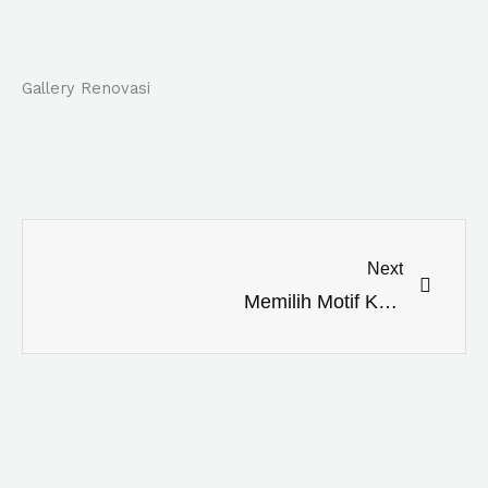
Gallery Renovasi
Next
Next
Memilih Motif Keramik Dinding Kamar Mandi Minimalis yang Menawan