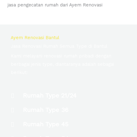
jasa pengecatan rumah dari Ayem Renovasi
Ayem Renovasi Bantul
Jasa Renovasi Rumah Semua Type di Bantul
Kami melayani renovasi rumah pribadi dengan
berbagai jenis type, diantaranya adalah sebagai
berikut:
Rumah Type 21/24
Rumah Type 36
Rumah Type 45