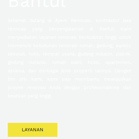
Bantul
Selamat datang di Ayem Renovasi, kontraktor jasa
renovasi yang berpengalaman di Bantul! Kami
menyediakan layanan renovasi berkualitas tinggi untuk
memenuhi kebutuhan renovasi rumah, gedung, kantor,
sekolah, toko, tempat usaha, gudang industri, pabrik,
gedung instansi, rumah sakit, hotel, apartemen,
asrama, dan berbagai jenis properti lainnya. Dengan
tim ahli kami, kami siap membantu mewujudkan
proyek renovasi Anda dengan profesionalisme dan
keahlian yang tinggi.
LAYANAN