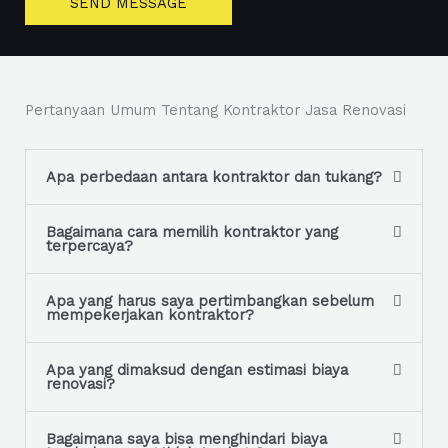
SEND MESSAGE
n
t
e
o
T
r
e
M
Pertanyaan Umum Tentang Kontraktor Jasa Renovasi
x
e
t
s
s
Apa perbedaan antara kontraktor dan tukang?
a
g
Bagaimana cara memilih kontraktor yang
terpercaya?
e
*
Apa yang harus saya pertimbangkan sebelum
mempekerjakan kontraktor?
Apa yang dimaksud dengan estimasi biaya
renovasi?
Bagaimana saya bisa menghindari biaya