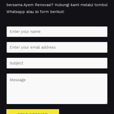
bersama Ayem Renovasi? Hubungi kami melalui tombol
Whatsapp atau isi form berikut!
N
a
m
E
e
m
*
a
S
i
i
l
n
C
*
g
o
l
m
e
m
L
e
i
n