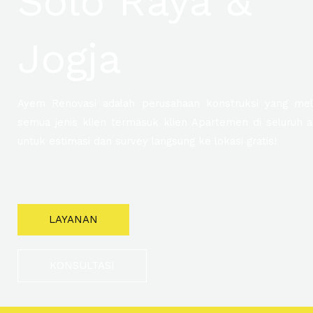
Solo Raya &
Jogja
Ayem Renovasi adalah perusahaan konstruksi yang mel
semua jenis klien termasuk klien Apartemen di seluruh 
untuk estimasi dan survey langsung ke lokasi gratis!
LAYANAN
KONSULTASI