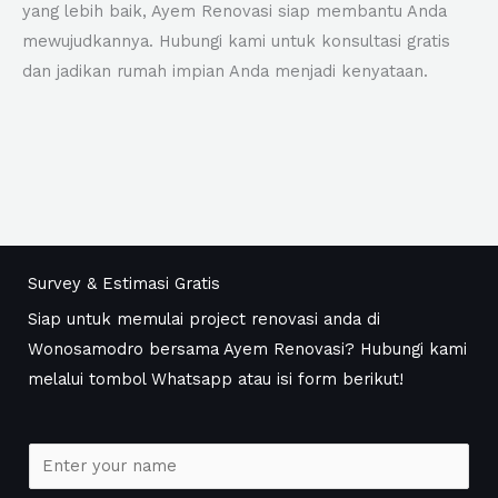
yang lebih baik, Ayem Renovasi siap membantu Anda
mewujudkannya. Hubungi kami untuk konsultasi gratis
dan jadikan rumah impian Anda menjadi kenyataan.
Survey & Estimasi Gratis
Siap untuk memulai project renovasi anda di
Wonosamodro bersama Ayem Renovasi? Hubungi kami
melalui tombol Whatsapp atau isi form berikut!
N
a