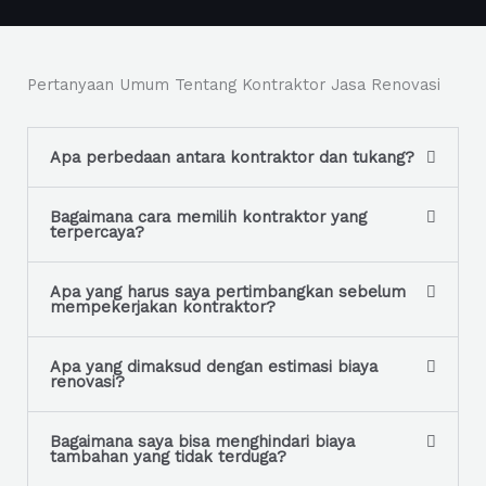
e
o
T
r
e
M
Pertanyaan Umum Tentang Kontraktor Jasa Renovasi
x
e
t
s
s
Apa perbedaan antara kontraktor dan tukang?
a
g
Bagaimana cara memilih kontraktor yang
terpercaya?
e
*
Apa yang harus saya pertimbangkan sebelum
mempekerjakan kontraktor?
Apa yang dimaksud dengan estimasi biaya
renovasi?
Bagaimana saya bisa menghindari biaya
tambahan yang tidak terduga?