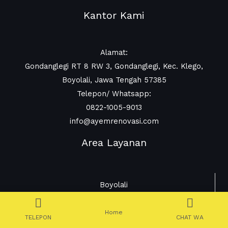
Kantor Kami
Alamat:
Gondanglegi RT 8 RW 3, Gondanglegi, Kec. Klego,
Boyolali, Jawa Tengah 57385
Telepon/ Whatsapp:
0822-1005-9013
info@ayemrenovasi.com
Area Layanan
Boyolali
Solo
Home
TELEPON
CHAT WA