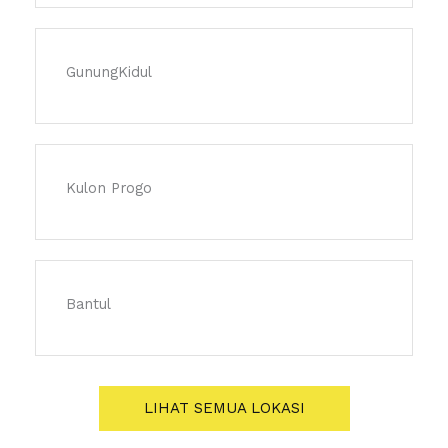
GunungKidul
Kulon Progo
Bantul
LIHAT SEMUA LOKASI