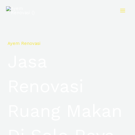
Skip
to
content
Ayem Renovasi
Jasa
Renovasi
Ruang Makan