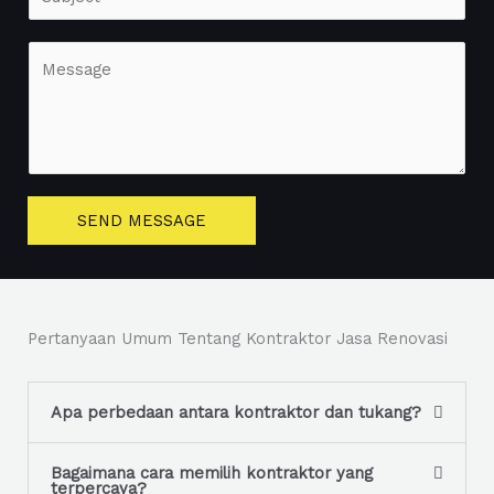
i
i
l
n
C
*
g
o
l
m
e
m
L
e
i
n
SEND MESSAGE
n
t
e
o
T
r
e
M
Pertanyaan Umum Tentang Kontraktor Jasa Renovasi
x
e
t
s
s
Apa perbedaan antara kontraktor dan tukang?
a
g
Bagaimana cara memilih kontraktor yang
terpercaya?