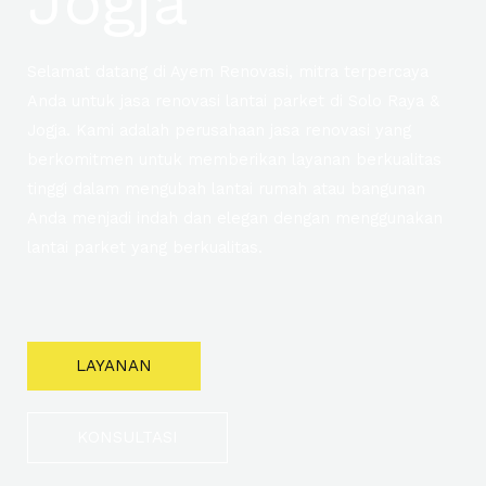
Jogja
Selamat datang di Ayem Renovasi, mitra terpercaya
Anda untuk jasa renovasi lantai parket di Solo Raya &
Jogja. Kami adalah perusahaan jasa renovasi yang
berkomitmen untuk memberikan layanan berkualitas
tinggi dalam mengubah lantai rumah atau bangunan
Anda menjadi indah dan elegan dengan menggunakan
lantai parket yang berkualitas.
LAYANAN
KONSULTASI