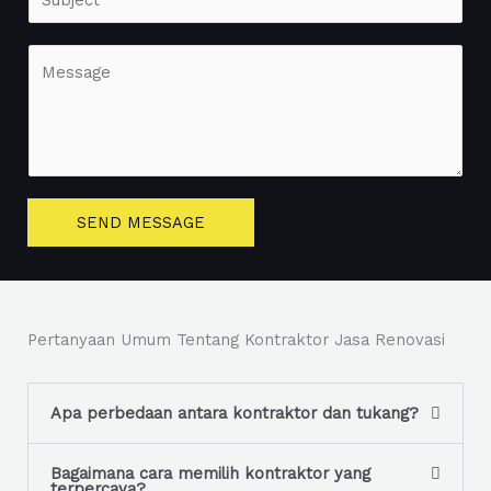
i
i
l
n
C
*
g
o
l
m
e
m
L
e
i
n
SEND MESSAGE
n
t
e
o
T
r
e
M
Pertanyaan Umum Tentang Kontraktor Jasa Renovasi
x
e
t
s
s
Apa perbedaan antara kontraktor dan tukang?
a
g
Bagaimana cara memilih kontraktor yang
terpercaya?