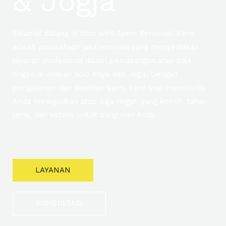
& Jogja
Selamat datang di situs web Ayem Renovasi! Kami
adalah perusahaan jasa renovasi yang menyediakan
layanan profesional dalam pemasangan atap baja
ringan di wilayah Solo Raya dan Jogja. Dengan
pengalaman dan keahlian kami, kami siap membantu
Anda mewujudkan atap baja ringan yang kokoh, tahan
lama, dan estetis untuk bangunan Anda.
LAYANAN
KONSULTASI