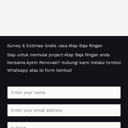
Survey & Estimasi Gratis Jasa Atap Baja Ringan
Siap untuk memulai project Atap Baja Ringan anda
bersama Ayem Renovasi? Hubungi kami melalui tombol
Whatsapp atau isi form berikut!
N
a
m
E
e
m
*
a
S