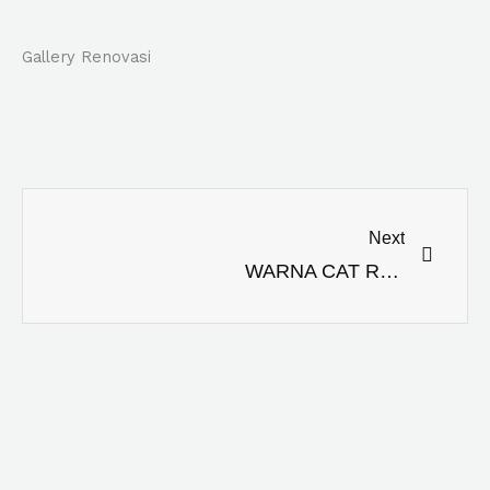
Gallery Renovasi
Next
Next
WARNA CAT RUANG TAMU MINIMALIS: SENTUHAN ESTETIKA YANG MEMIKAT