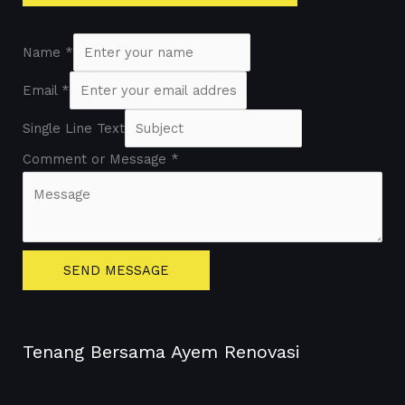
Name
*
Email
*
Single Line Text
Comment or Message
*
SEND MESSAGE
Tenang Bersama Ayem Renovasi