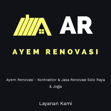
s
a
g
e
*
Ayem Renovasi - Kontraktor & Jasa Renovasi Solo Raya
& Jogja
Layanan Kami